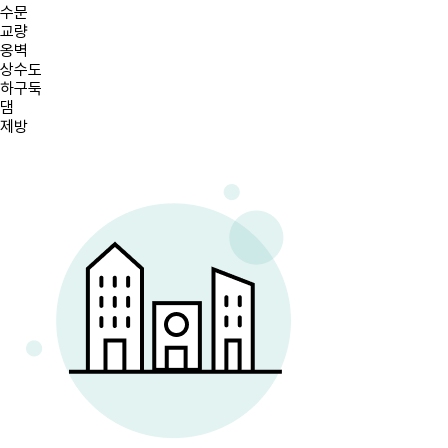
수문
교량
옹벽
상수도
하구둑
댐
제방